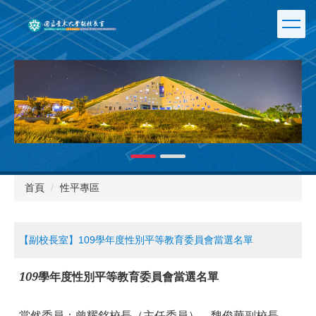
跳
到
主
要
內
容
區
首頁
性平專區
【副校長室】109學年度性別平等教育委員會當選名單
109
學年度性別平等教育委員會當選名單
當然委員：曾耀銘校長（主任委員）、魏俊華副校長