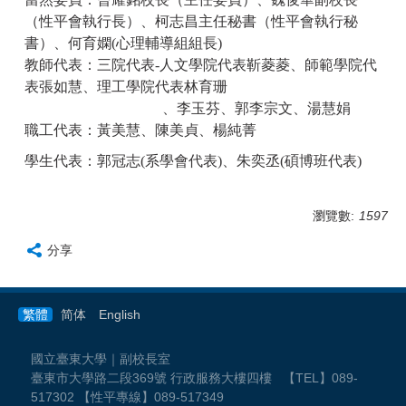
（性平會執行長）、柯志昌主任秘書（性平會執行秘
書）、何育嫻(心理輔導組組長)
教師代表：三院代表-人文學院代表靳菱菱、師範學院代
表張如慧、理工學院代表林育珊
、李玉芬、郭李宗文、湯慧娟
職工代表：黃美慧、陳美貞、楊純菁
學生代表：郭冠志(系學會代表)、朱奕丞(碩博班代表)
瀏覽數:
1597
分享
繁體
简体
English
國立臺東大學｜副校長室
臺東市大學路二段369號 行政服務大樓四樓 【TEL】089-
517302 【性平專線】089-517349